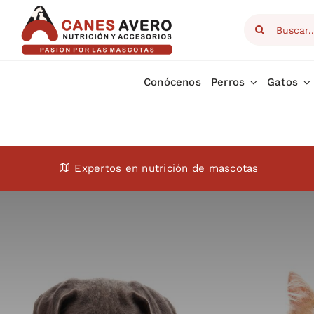
Skip
Search
to
for:
content
Conócenos
Perros
Gatos
Expertos en nutrición de mascotas