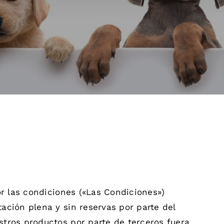
or las condiciones («Las Condiciones»)
ación plena y sin reservas por parte del
tros productos por parte de terceros fuera