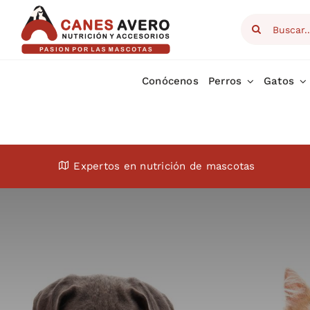
Skip
Search
to
for:
content
Conócenos
Perros
Gatos
Expertos en nutrición de mascotas