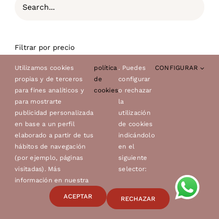
Filtrar por precio
Utilizamos cookies
política
. Puedes
CONFIGURAR
propias y de terceros
de
configurar
Precio:
—
Filtrar
€10
€70
para fines analíticos y
cookies
o rechazar
Precio
Precio
para mostrarte
la
mínimo
máximo
publicidad personalizada
utilización
en base a un perfil
de cookies
Categorías de Productos
elaborado a partir de tus
indicándolo
hábitos de navegación
en el
Alimentación seca perros
(por ejemplo, páginas
siguiente
visitadas). Más
selector:
Alpha Spirit alimentación perro
información en nuestra
ATLANTIC PET CLASSIC SUPREME PERRO
ACEPTAR
RECHAZAR
ATLANTICPET PREMIUM RECETAS PERRO