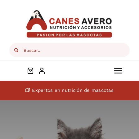
Skip
to
content
Search
for:
Toggl
Navig
Conócenos
Expertos en nutrición de mascotas
Perros
Gatos