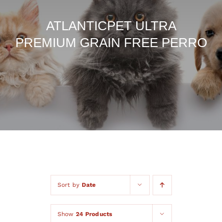
Dietas veterinarias
ATLANTICPET ULTRA
PREMIUM GRAIN FREE PERRO
Purina
Antiparasitarios
Arenas
Descanso
Super Ofertas
Sort by
Date
Contacto
Show
24 Products