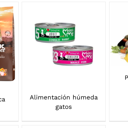
P
Alimentación húmeda
ca
gatos
P
Alimentación húmeda
ca
gatos