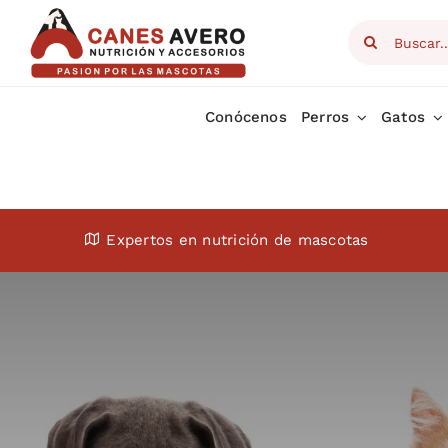
Skip
Search
to
for:
content
Conócenos
Perros
Gatos
Expertos en nutrición de mascotas