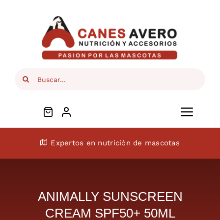
Skip
to
content
Search
for:
Toggl
Navig
Conócenos
Expertos en nutrición de mascotas
Perros
ANIMALLY SUNSCREEN
Gatos
CREAM SPF50+ 50ML