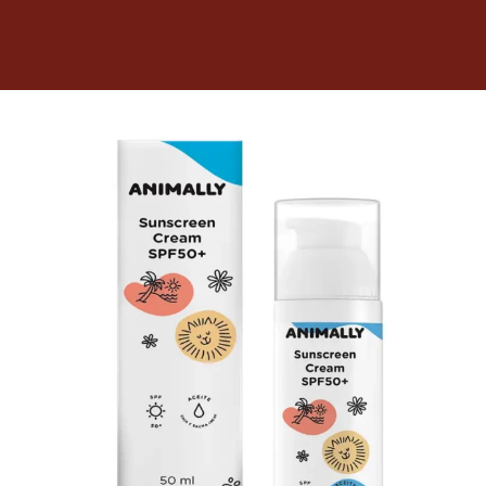
Dietas veterinarias
Purina
Antiparasitarios
Arenas
Descanso
Super Ofertas
Contacto