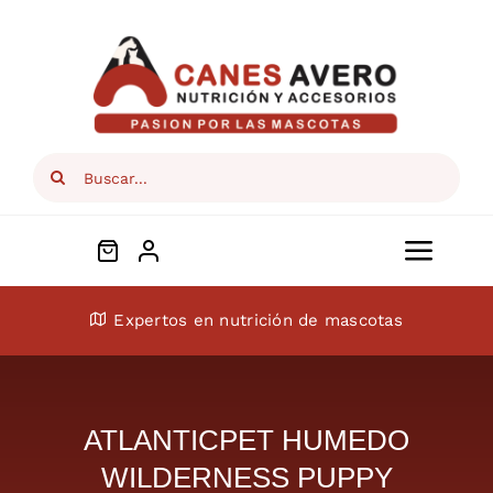
Skip
to
content
Search
for:
Toggl
Navig
Conócenos
Expertos en nutrición de mascotas
Perros
ATLANTICPET HUMEDO
Gatos
WILDERNESS PUPPY