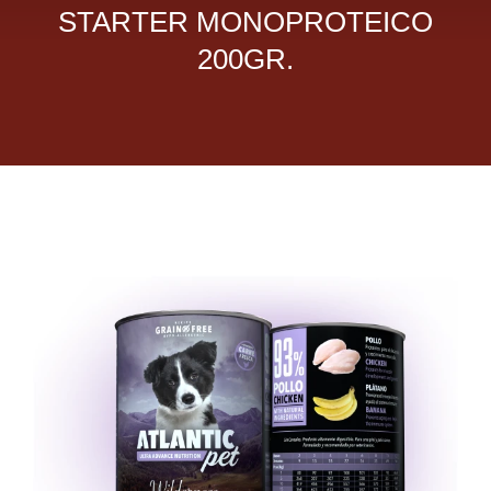
STARTER MONOPROTEICO
Dietas veterinarias
200GR.
Purina
Antiparasitarios
Arenas
Descanso
Super Ofertas
Contacto