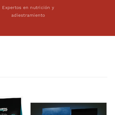
Expertos en nutrición y
adiestramiento