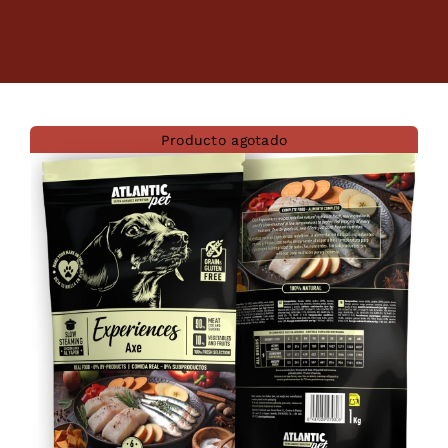
Dietas veterinarias
Purina
Producto agotado
Antiparasitarios
Arenas
Descanso
Super Ofertas
Contacto