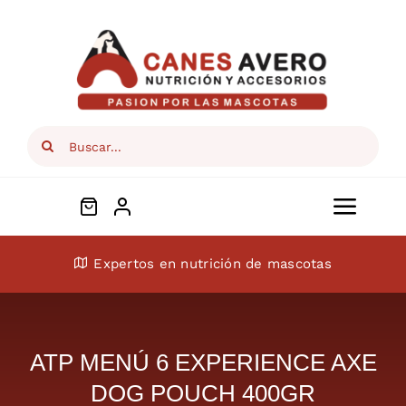
Skip
to
content
Search
for:
Toggl
Navig
Conócenos
Expertos en nutrición de mascotas
Perros
ATP MENÚ 6 EXPERIENCE AXE
Gatos
DOG POUCH 400GR