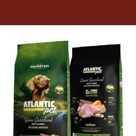
Dietas veterinarias
Purina
Antiparasitarios
Arenas
Descanso
Super Ofertas
Contacto