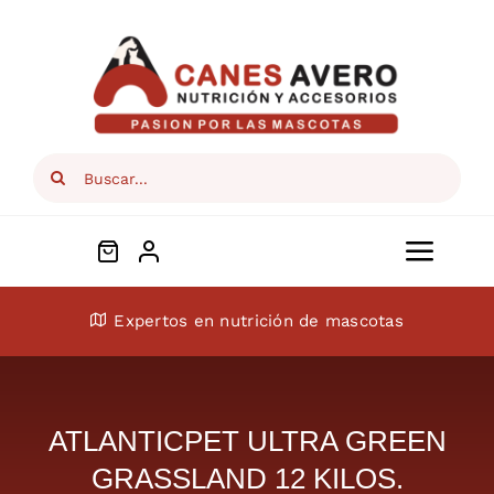
Skip
to
content
Search
for:
Toggl
Navig
Conócenos
Expertos en nutrición de mascotas
Perros
ATLANTICPET ULTRA GREEN
Gatos
GRASSLAND 12 KILOS.