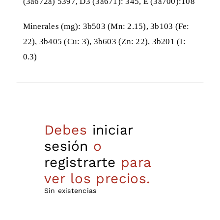
(3a672a) 5397, D3 (3a671): 345, E (3a700):108
Minerales (mg): 3b503 (Mn: 2.15), 3b103 (Fe:
22), 3b405 (Cu: 3), 3b603 (Zn: 22), 3b201 (I:
0.3)
Debes
iniciar
sesión
o
registrarte
para
ver los precios.
Sin existencias