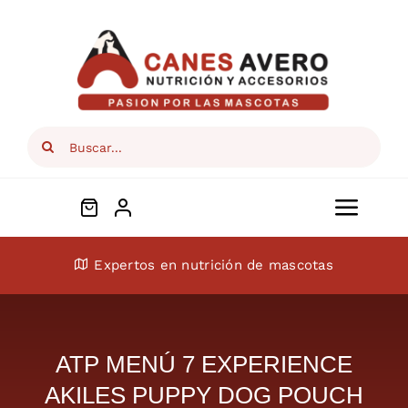
Skip
to
content
Search
for:
Toggl
Navig
Conócenos
Expertos en nutrición de mascotas
Perros
ATP MENÚ 7 EXPERIENCE
Gatos
AKILES PUPPY DOG POUCH