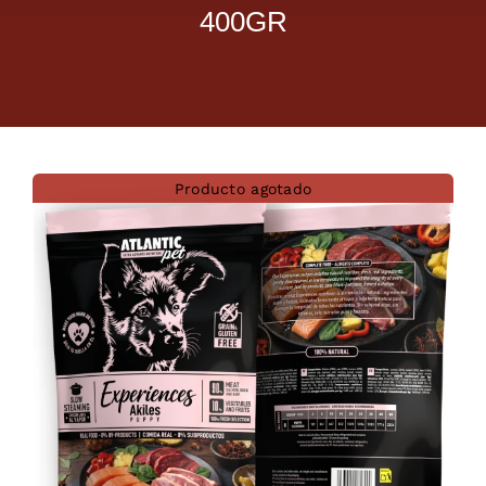
400GR
Dietas veterinarias
Purina
Antiparasitarios
Producto agotado
Arenas
Descanso
Super Ofertas
Contacto