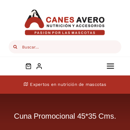
Skip
to
content
Search
for:
Toggl
Navig
Conócenos
Expertos en nutrición de mascotas
Perros
Cuna Promocional 45*35 Cms.
Gatos