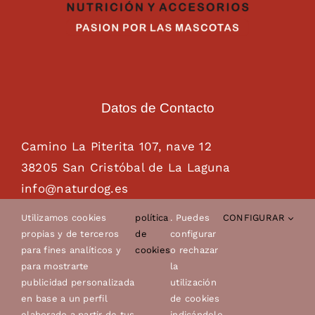
Datos de Contacto
Camino La Piterita 107, nave 12
38205 San Cristóbal de La Laguna
info@naturdog.es
administracion@naturdog.es
Utilizamos cookies
política
. Puedes
CONFIGURAR
Tel. 922 89 85 89 – 681 28 85 26
propias y de terceros
de
configurar
para fines analíticos y
cookies
o rechazar
para mostrarte
la
publicidad personalizada
utilización
en base a un perfil
de cookies
elaborado a partir de tus
indicándolo