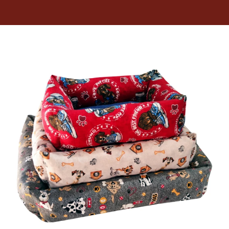
Dietas veterinarias
Purina
Antiparasitarios
Arenas
Descanso
Super Ofertas
Contacto