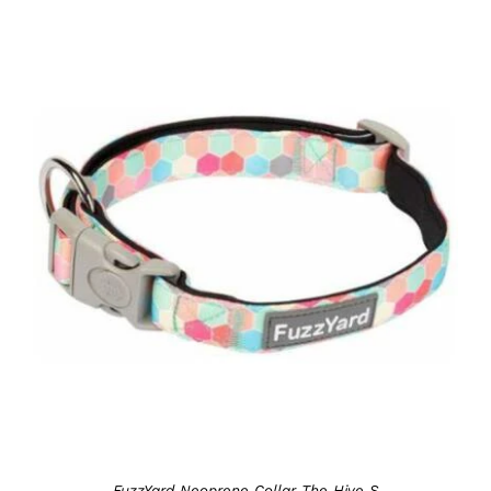
DETAILS
FuzzYard Neoprene Collar The Hive S