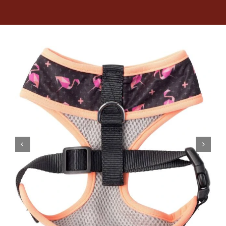
Dietas veterinarias
Purina
Antiparasitarios
Arenas
Descanso
Super Ofertas
Contacto