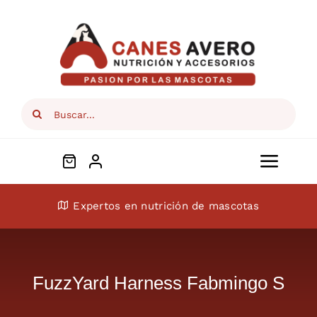
Skip
to
content
Search
for:
Toggl
Navig
Conócenos
Expertos en nutrición de mascotas
Perros
FuzzYard Harness Fabmingo S
Gatos