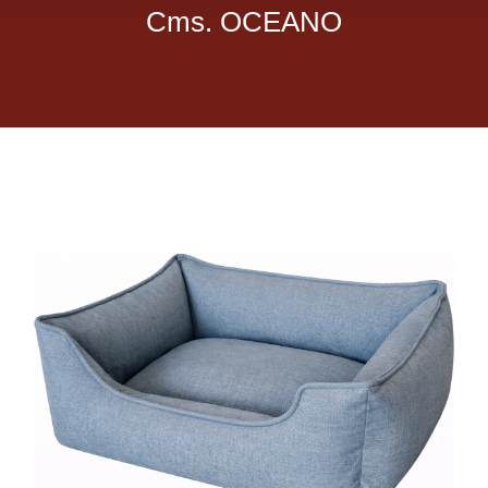
Cms. OCEANO
Dietas veterinarias
Purina
Antiparasitarios
Arenas
Descanso
Super Ofertas
Contacto