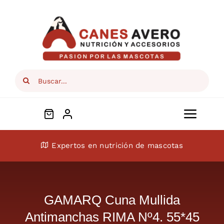
Skip
to
content
Search
for:
Toggl
Navig
Conócenos
Expertos en nutrición de mascotas
Perros
GAMARQ Cuna Mullida
Gatos
Antimanchas RIMA Nº4. 55*45