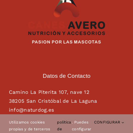
Datos de Contacto
Camino La Piterita 107, nave 12
38205 San Cristóbal de La Laguna
info@naturdog.es
administracion@naturdog.es
Utilizamos cookies
política
. Puedes
CONFIGURAR
Tel. 922 89 85 89 – 681 28 85 26
propias y de terceros
de
configurar