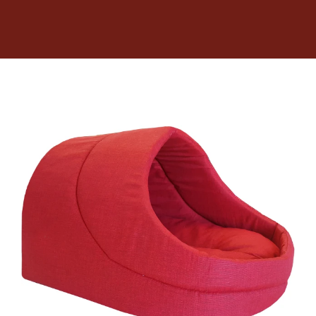
Dietas veterinarias
Purina
Antiparasitarios
Arenas
Descanso
Super Ofertas
Contacto