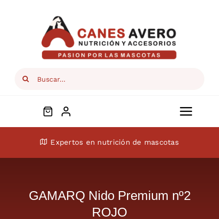
Skip
to
content
Search
for:
Toggl
Navig
Conócenos
Expertos en nutrición de mascotas
Perros
GAMARQ Nido Premium nº2
Gatos
ROJO