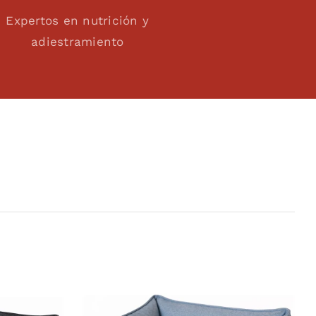
Expertos en nutrición y
adiestramiento