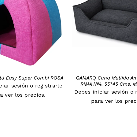
DETAILS
DETAILS
lú Easy Super Combi ROSA
GAMARQ Cuna Mullida An
RIMA Nº4. 55*45 Cms.
iciar sesión
o
registrarte
Debes
iniciar sesión
o
a ver los precios.
para ver los prec