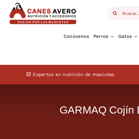
Skip
Search
to
for:
content
Conócenos
Perros
Gatos
Expertos en nutrición de mascotas
GARMAQ Cojín D