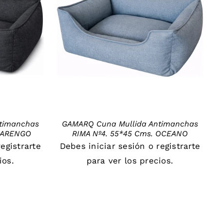
DETAILS
timanchas
GAMARQ Cuna Mullida Antimanchas
 MARENGO
RIMA Nº4. 55*45 Cms. OCEANO
registrarte
Debes
iniciar sesión
o
registrarte
ios.
para ver los precios.