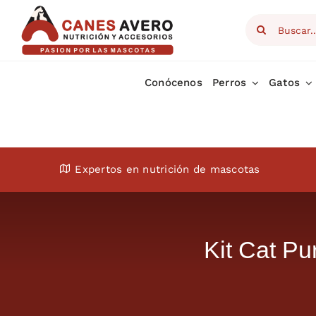
Skip
Search
to
for:
content
Conócenos
Perros
Gatos
Expertos en nutrición de mascotas
Kit Cat P