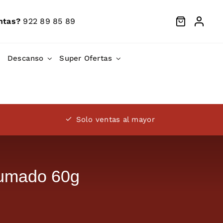
ntas?
922 89 85 89
Descanso
Super Ofertas
Solo ventas al mayor
humado 60g