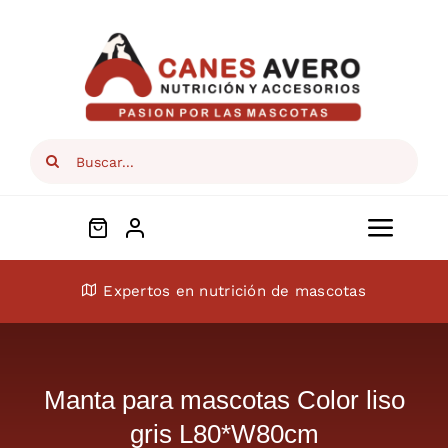
Skip
to
content
Search
for:
Toggl
Navig
Conócenos
Expertos en nutrición de mascotas
Perros
Manta para mascotas Color liso
Gatos
gris L80*W80cm