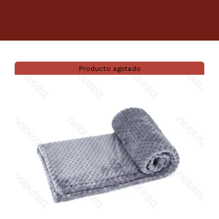
Dietas veterinarias
Purina
Producto agotado
Antiparasitarios
Arenas
Descanso
Super Ofertas
Contacto