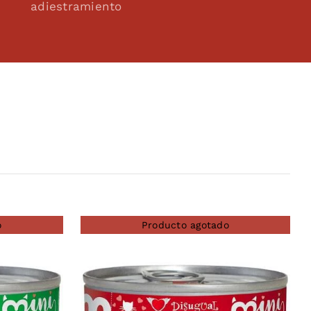
adiestramiento
o
Producto agotado