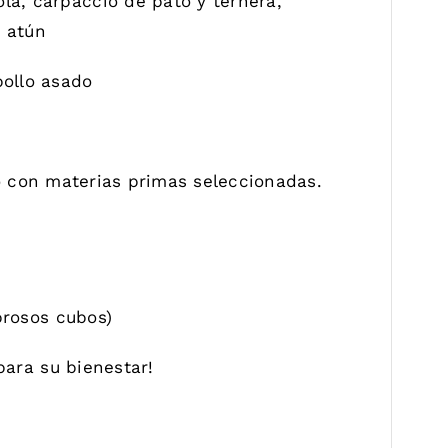
la, carpaccio de pato y ternera,
n atún
pollo asado
o con materias primas seleccionadas.
brosos cubos)
para su bienestar!