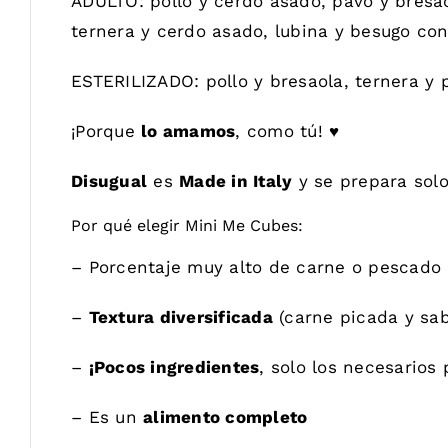
ADULTO: pollo y cerdo asado, pavo y bresao
ternera y cerdo asado, lubina y besugo co
ESTERILIZADO: pollo y bresaola, ternera y 
¡Porque
lo amamos
, como tú! ♥
Disugual
es
Made in Italy
y se prepara sol
Por qué elegir Mini Me Cubes:
– Porcentaje muy alto de carne o pescado
–
Textura diversificada
(carne picada y sa
–
¡Pocos ingredientes
, solo los necesarios 
– Es un
alimento completo