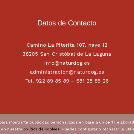
Datos de Contacto
Camino La Piterita 107, nave 12
38205 San Cristóbal de La Laguna
info@naturdog.es
administracion@naturdog.es
Tel. 922 89 85 89 – 681 28 85 26
 para mostrarte publicidad personalizada en base a un perfil elaborad
n en nuestra
política de cookies
. Puedes configurar o rechazar la util
u. |
Aviso legal
|
Política de privacidad
|
Política de cookies
|
C