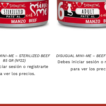
DETAILS
DETAILS
INI-ME – STERILIZED BEEF
DISUGUAL MINI-ME – BEEF 
85 GR (Nº22)
Debes
iniciar sesión
o
iciar sesión
o
registrarte
para ver los prec
a ver los precios.