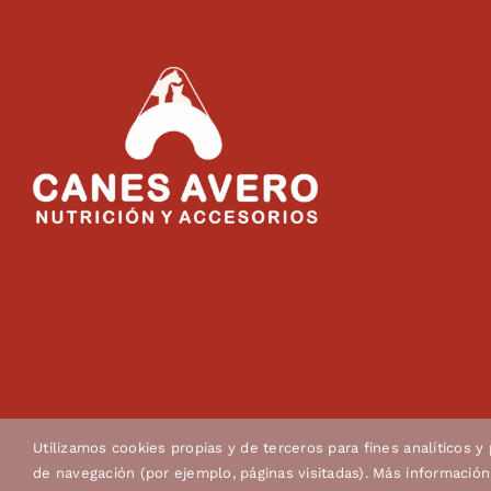
Utilizamos cookies propias y de terceros para fines analíticos y
de navegación (por ejemplo, páginas visitadas). Más informació
© Copyright 2022 - 2026 | Canes Avero, s.l.