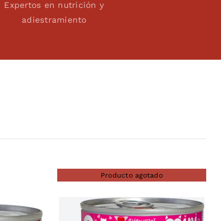
Expertos en nutrición y
adiestramiento
Producto agotado