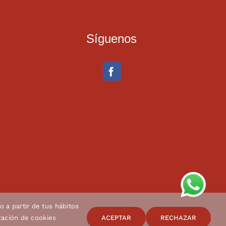
Síguenos
o a partir de tus hábitos
ización de cookies
ACEPTAR
RECHAZAR
ondiciones de compra
| Diseño de
Imagenia