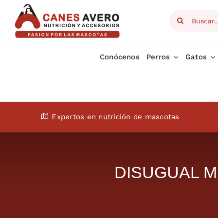
Skip
Search
to
for:
content
Conócenos
Perros
Gatos
Expertos en nutrición de mascotas
DISUGUAL MI