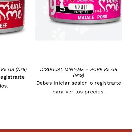
DETAILS
85 GR (Nº6)
DISUGUAL MINI-ME – PORK 85 GR
(Nº9)
registrarte
Debes
iniciar sesión
o
registrarte
ios.
para ver los precios.