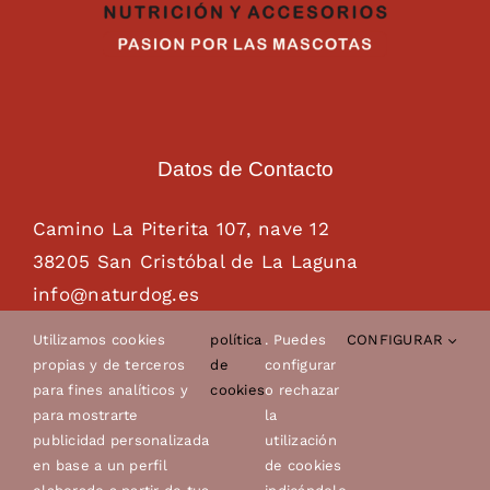
Datos de Contacto
Camino La Piterita 107, nave 12
38205 San Cristóbal de La Laguna
info@naturdog.es
administracion@naturdog.es
Utilizamos cookies
política
. Puedes
CONFIGURAR
Tel. 922 89 85 89 – 681 28 85 26
propias y de terceros
de
configurar
para fines analíticos y
cookies
o rechazar
para mostrarte
la
publicidad personalizada
utilización
en base a un perfil
de cookies