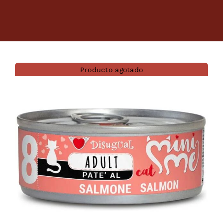
Dietas veterinarias
Purina
Producto agotado
Antiparasitarios
Arenas
Descanso
Super Ofertas
Contacto