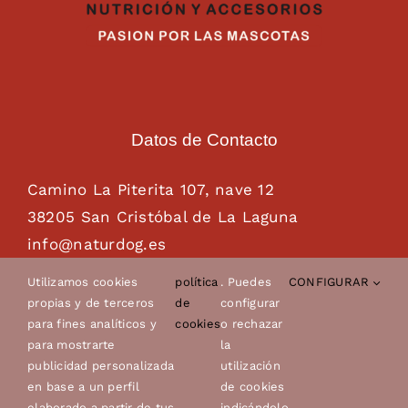
Datos de Contacto
Camino La Piterita 107, nave 12
38205 San Cristóbal de La Laguna
info@naturdog.es
administracion@naturdog.es
Utilizamos cookies
política
. Puedes
CONFIGURAR
Tel. 922 89 85 89 – 681 28 85 26
propias y de terceros
de
configurar
para fines analíticos y
cookies
o rechazar
para mostrarte
la
publicidad personalizada
utilización
en base a un perfil
de cookies
elaborado a partir de tus
indicándolo