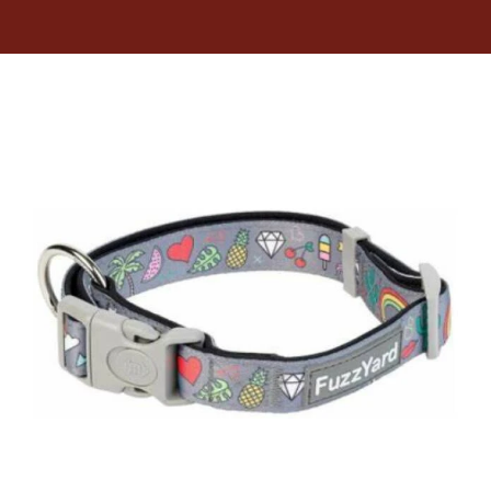
Dietas veterinarias
Purina
Antiparasitarios
Arenas
Descanso
Super Ofertas
Contacto