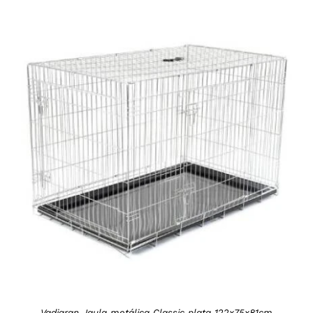
DETAILS
Vadigran Jaula metálica Classic plata 122x75x81cm