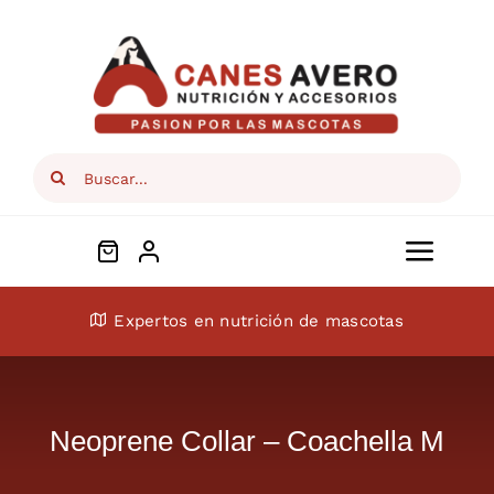
Skip
to
content
Search
for:
Toggl
Navig
Conócenos
Expertos en nutrición de mascotas
Perros
Neoprene Collar – Coachella M
Gatos