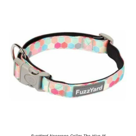
DETAILS
FuzzYard Neoprene Collar The Hive M