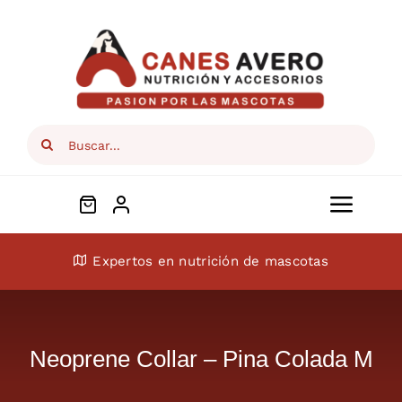
Skip
to
content
Search
for:
Toggl
Navig
Conócenos
Expertos en nutrición de mascotas
Perros
Neoprene Collar – Pina Colada M
Gatos