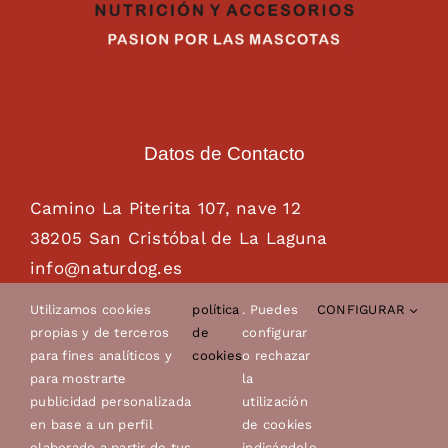
Datos de Contacto
Camino La Piterita 107, nave 12
38205 San Cristóbal de La Laguna
info@naturdog.es
administracion@naturdog.es
Utilizamos cookies
política
. Puedes
CONFIGURAR
Tel. 922 89 85 89 – 681 28 85 26
propias y de terceros
de
configurar
para fines analíticos y
cookies
o rechazar
para mostrarte
la
publicidad personalizada
utilización
en base a un perfil
de cookies
elaborado a partir de tus
indicándolo