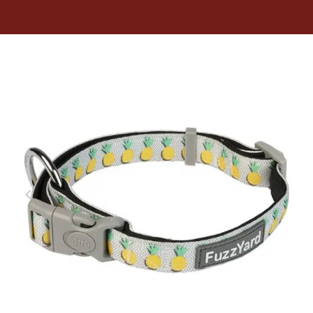
Dietas veterinarias
Purina
Antiparasitarios
Arenas
Descanso
Super Ofertas
Contacto