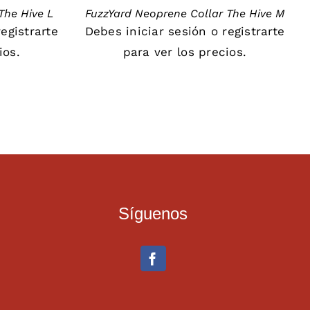
The Hive L
FuzzYard Neoprene Collar The Hive M
registrarte
Debes
iniciar sesión
o
registrarte
ios.
para ver los precios.
Síguenos