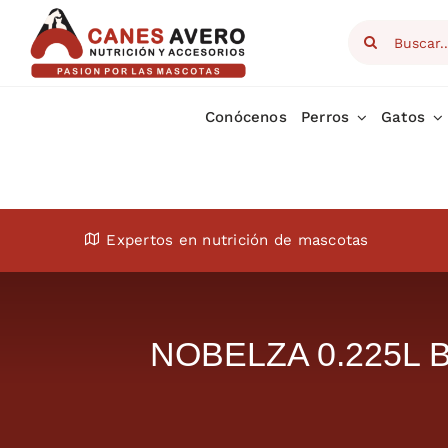
Skip
Search
to
for:
content
Conócenos
Perros
Gatos
Expertos en nutrición de mascotas
NOBELZA 0.225L Bo