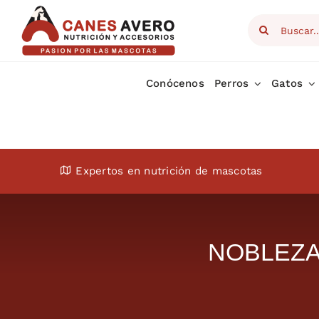
Skip
Search
to
for:
content
Conócenos
Perros
Gatos
Expertos en nutrición de mascotas
NOBLEZA A