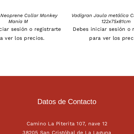
 Neoprene Collar Monkey
Vadigran Jaula metálica Cl
Mania M
122x75x81cm
iciar sesión
o
registrarte
Debes
iniciar sesión
o
a ver los precios.
para ver los prec
Datos de Contacto
Camino La Piterita 107, nave 12
38205 San Cristóbal de La Laguna