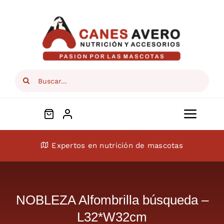
Skip
to
content
Search
for:
Toggl
Navig
Conócenos
Expertos en nutrición de mascotas
Perros
NOBLEZA Alfombrilla búsqueda –
Gatos
L32*W32cm