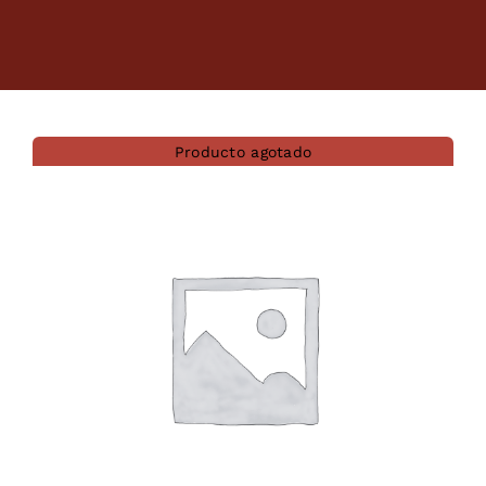
Dietas veterinarias
Purina
Producto agotado
Antiparasitarios
Arenas
Descanso
Super Ofertas
Contacto