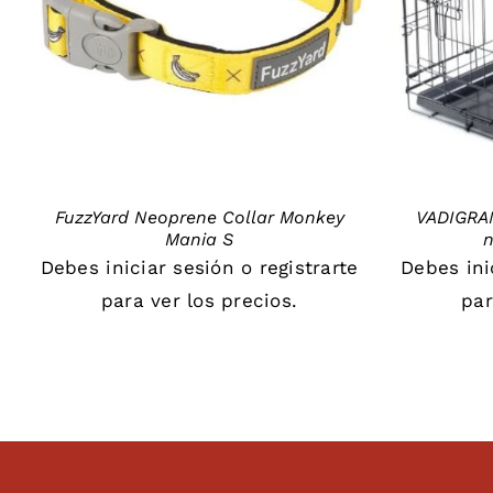
DETAILS
FuzzYard Neoprene Collar Monkey
VADIGRAN
Mania S
n
Debes
iniciar sesión
o
registrarte
Debes
in
para ver los precios.
par