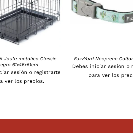
DETAILS
DETAILS
 Jaula metálica Classic
FuzzYard Neoprene Colla
egro 61x46x51cm
Debes
iniciar sesión
o
iciar sesión
o
registrarte
para ver los prec
a ver los precios.