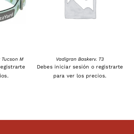
DETAILS
r Tucson M
Vadigran Baskerv. T3
registrarte
Debes
iniciar sesión
o
registrarte
ios.
para ver los precios.