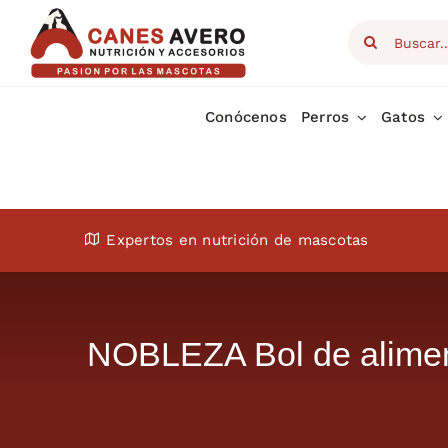
Skip
Search
to
for:
content
Conócenos
Perros
Gatos
Expertos en nutrición de mascotas
NOBLEZA Bol de aliment