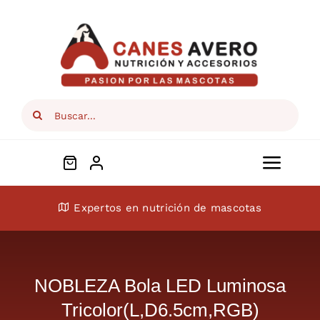
Skip
to
content
Search
for:
Toggl
Navig
Conócenos
Expertos en nutrición de mascotas
Perros
NOBLEZA Bola LED Luminosa
Gatos
Tricolor(L,D6.5cm,RGB)