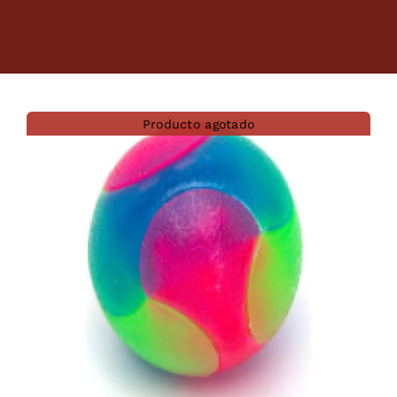
Dietas veterinarias
Purina
Producto agotado
Antiparasitarios
Arenas
Descanso
Super Ofertas
Contacto