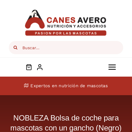
Skip
to
content
Search
for:
Toggl
Navig
Conócenos
Expertos en nutrición de mascotas
Perros
NOBLEZA Bolsa de coche para
Gatos
mascotas con un gancho (Negro)