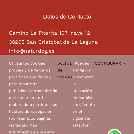
Datos de Contacto
Camino La Piterita 107, nave 12
38205 San Cristóbal de La Laguna
info@naturdog.es
administracion@naturdog.es
Utilizamos cookies
política
. Puedes
CONFIGURAR
Tel. 922 89 85 89 – 681 28 85 26
propias y de terceros
de
configurar
para fines analíticos y
cookies
o rechazar
para mostrarte
la
publicidad personalizada
utilización
en base a un perfil
de cookies
elaborado a partir de tus
indicándolo
hábitos de navegación
en el
(por ejemplo, páginas
siguiente
visitadas). Más
selector:
© Copyright 2022 - 2026 | Canes Avero, s.l.u. |
Aviso
información en nuestra