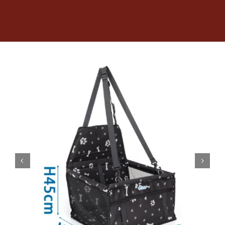
Dietas veterinarias
Purina
Antiparasitarios
Arenas
Descanso
Super Ofertas
Contacto