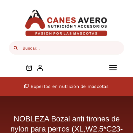
Skip
to
content
Search
for:
Toggl
Navig
Conócenos
Expertos en nutrición de mascotas
Perros
NOBLEZA Bozal anti tirones de
Gatos
nylon para perros (XL,W2.5*C23-