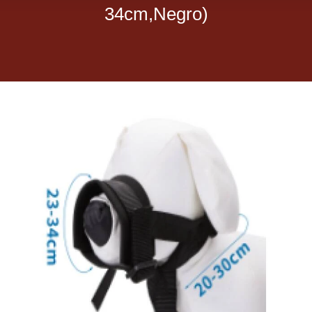
34cm,Negro)
Dietas veterinarias
Purina
Antiparasitarios
Arenas
Descanso
Super Ofertas
Contacto