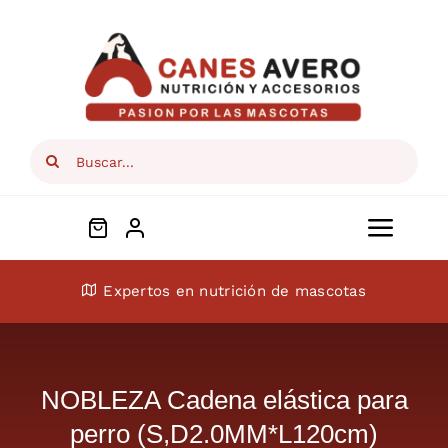
Skip
to
content
Search
for:
Toggl
Navig
Conócenos
Expertos en nutrición de mascotas
Perros
NOBLEZA Cadena elástica para
Gatos
perro (S,D2.0MM*L120cm)