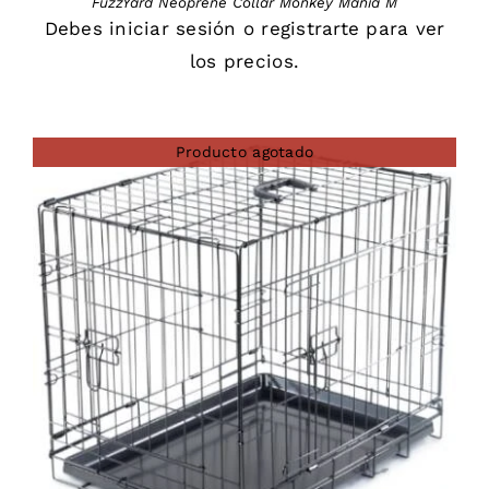
FuzzYard Neoprene Collar Monkey Mania M
Debes
iniciar sesión
o
registrarte
para ver
los precios.
Producto agotado
DETAILS