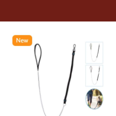
Dietas veterinarias
Purina
Antiparasitarios
Arenas
Descanso
Super Ofertas
Contacto