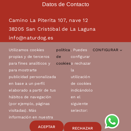
Datos de Contacto
Camino La Piterita 107, nave 12
38205 San Cristóbal de La Laguna
info@naturdog.es
administracion@naturdog.es
Utilizamos cookies
política
. Puedes
CONFIGURAR
Tel. 922 89 85 89 – 681 28 85 26
propias y de terceros
de
configurar
para fines analíticos y
cookies
o rechazar
para mostrarte
la
publicidad personalizada
utilización
en base a un perfil
de cookies
elaborado a partir de tus
indicándolo
hábitos de navegación
en el
(por ejemplo, páginas
siguiente
visitadas). Más
selector:
© Copyright 2022 - 2026 | Canes Avero, s.l.u. |
Aviso
información en nuestra
legal
|
Política de privacidad
|
Política de cookies
|
ACEPTAR
RECHAZAR
Condiciones de compra
| Diseño de
Imagenia