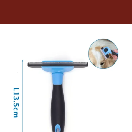
Dietas veterinarias
Purina
Antiparasitarios
Arenas
Descanso
Super Ofertas
Contacto