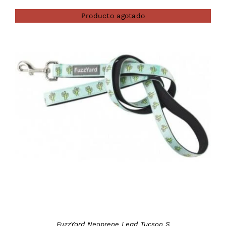
Producto agotado
DETAILS
FuzzYard Neoprene Lead Tucson S