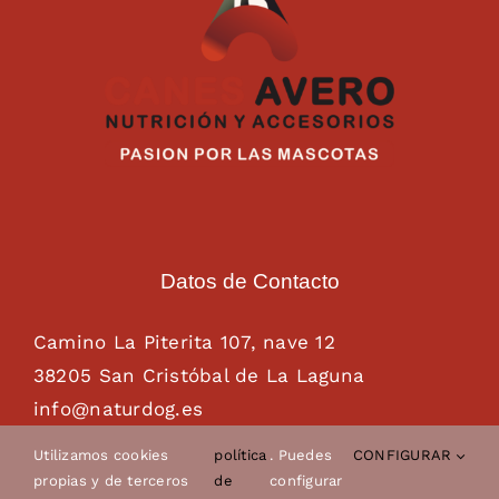
Datos de Contacto
Camino La Piterita 107, nave 12
38205 San Cristóbal de La Laguna
info@naturdog.es
administracion@naturdog.es
Utilizamos cookies
política
. Puedes
CONFIGURAR
Tel. 922 89 85 89 – 681 28 85 26
propias y de terceros
de
configurar