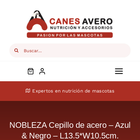
Skip
to
content
Search
for:
Toggl
Navig
Conócenos
Expertos en nutrición de mascotas
Perros
NOBLEZA Cepillo de acero – Azul
Gatos
& Negro – L13.5*W10.5cm.