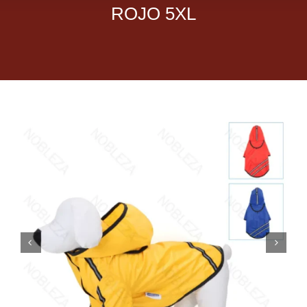
ROJO 5XL
Dietas veterinarias
Purina
Antiparasitarios
Arenas
Descanso
Super Ofertas
Contacto