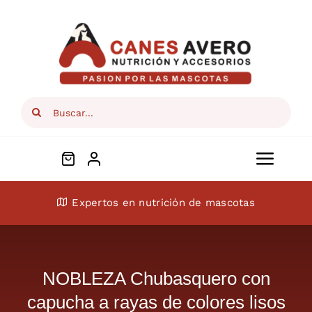
Skip
to
content
Search
for:
Toggl
Navig
Conócenos
Expertos en nutrición de mascotas
Perros
NOBLEZA Chubasquero con
Gatos
capucha a rayas de colores lisos