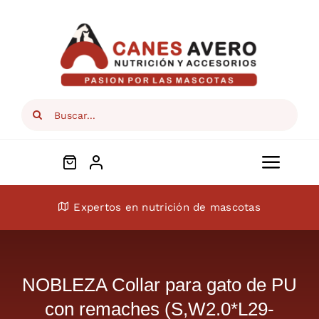
Skip
to
content
Search
for:
Toggl
Navig
Conócenos
Expertos en nutrición de mascotas
Perros
NOBLEZA Collar para gato de PU
Gatos
con remaches (S,W2.0*L29-