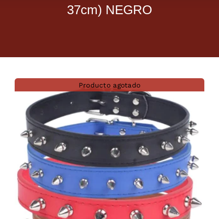
37cm) NEGRO
Dietas veterinarias
Purina
Antiparasitarios
Producto agotado
Arenas
Descanso
Super Ofertas
Contacto