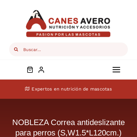
Skip
to
content
Search
for:
Toggl
Navig
Conócenos
Expertos en nutrición de mascotas
Perros
NOBLEZA Correa antideslizante
Gatos
para perros (S,W1.5*L120cm.)