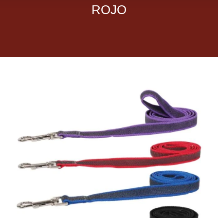
ROJO
Dietas veterinarias
Purina
Antiparasitarios
Arenas
Descanso
Super Ofertas
Contacto