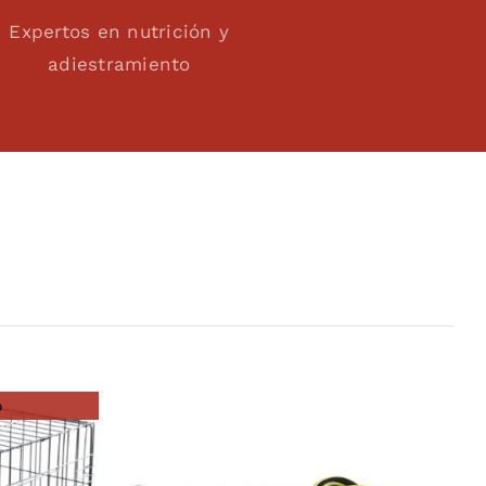
Expertos en nutrición y
adiestramiento
o