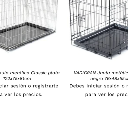
DETAILS
DETAILS
aula metálica Classic plata
VADIGRAN Jaula metálic
122x75x81cm
negro 76x48x55
iciar sesión
o
registrarte
Debes
iniciar sesión
o
a ver los precios.
para ver los prec