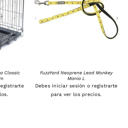
DETAILS
a Classic
FuzzYard Neoprene Lead Monkey
cm
Mania L
registrarte
Debes
iniciar sesión
o
registrarte
ios.
para ver los precios.