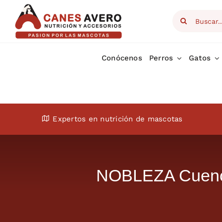
Skip
Search
to
for:
content
Conócenos
Perros
Gatos
Expertos en nutrición de mascotas
NOBLEZA Cuenco