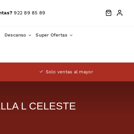
ntas?
922 89 85 89
Descanso
Super Ofertas
Solo ventas al mayor
TALLA L CELESTE