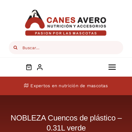
Skip
to
content
Search
for:
Toggl
Navig
Conócenos
Expertos en nutrición de mascotas
Perros
NOBLEZA Cuencos de plástico –
Gatos
0.31L verde