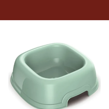
Dietas veterinarias
Purina
Antiparasitarios
Arenas
Descanso
Super Ofertas
Contacto