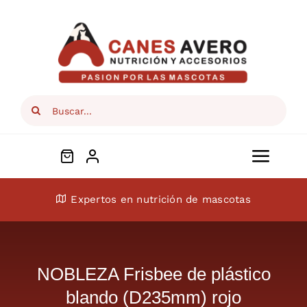
Skip
to
content
Search
for:
Toggl
Navig
Conócenos
Expertos en nutrición de mascotas
Perros
NOBLEZA Frisbee de plástico
Gatos
blando (D235mm) rojo