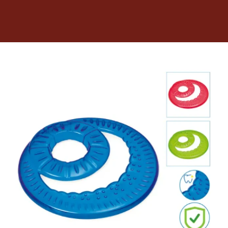
Dietas veterinarias
Purina
Antiparasitarios
Arenas
Descanso
Super Ofertas
Contacto