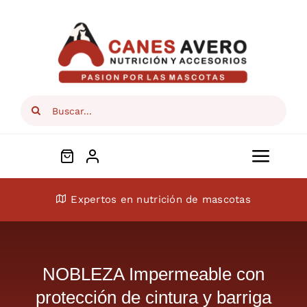
Skip
to
content
Search
for:
Toggl
Navig
Conócenos
Expertos en nutrición de mascotas
Perros
NOBLEZA Impermeable con
Gatos
protección de cintura y barriga