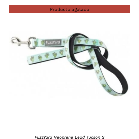
Producto agotado
DETAILS
FuzzYard Neoprene Lead Tucson S