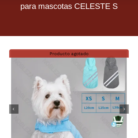
para mascotas CELESTE S
Dietas veterinarias
Purina
Antiparasitarios
Producto agotado
Arenas
Descanso
Super Ofertas
Contacto