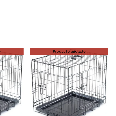
o
Producto agotado
DETAILS