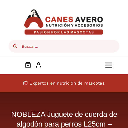
Skip
to
content
Search
for:
Toggl
Navig
Conócenos
Expertos en nutrición de mascotas
Perros
NOBLEZA Juguete de cuerda de
Gatos
algodón para perros L25cm –