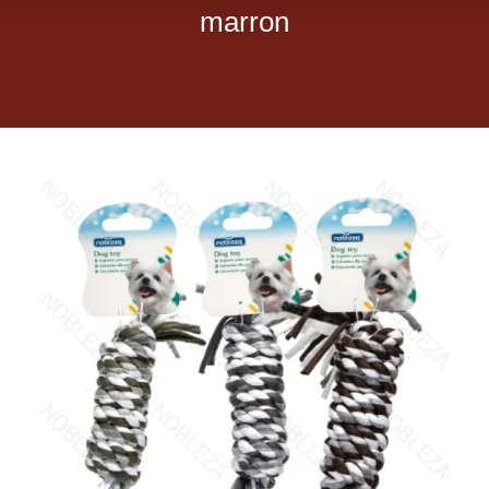
marron
Dietas veterinarias
Purina
Antiparasitarios
Arenas
Descanso
Super Ofertas
Contacto