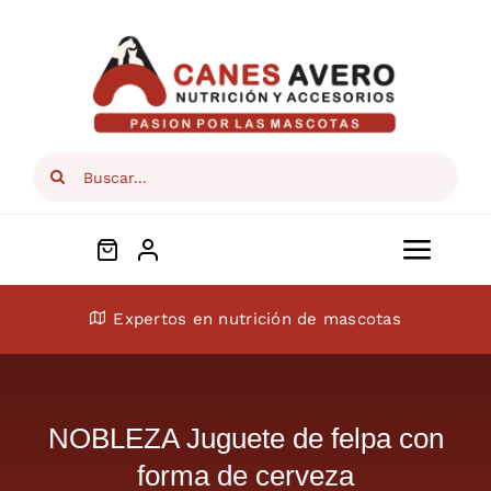
Skip
to
content
Search
for:
Toggl
Navig
Conócenos
Expertos en nutrición de mascotas
Perros
NOBLEZA Juguete de felpa con
Gatos
forma de cerveza