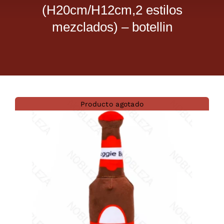
(H20cm/H12cm,2 estilos
Dietas veterinarias
mezclados) – botellin
Purina
Antiparasitarios
Producto agotado
Arenas
Descanso
Super Ofertas
Contacto