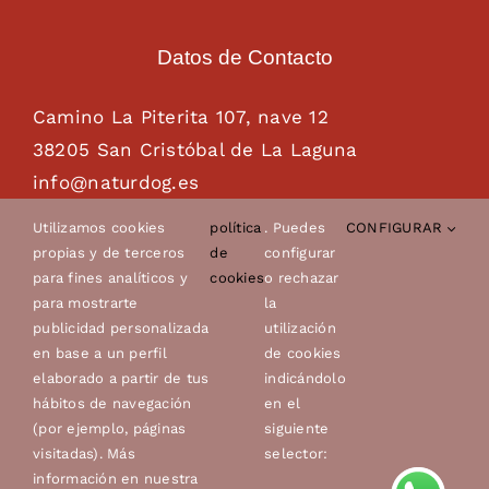
Datos de Contacto
Camino La Piterita 107, nave 12
38205 San Cristóbal de La Laguna
info@naturdog.es
administracion@naturdog.es
Utilizamos cookies
política
. Puedes
CONFIGURAR
Tel. 922 89 85 89 – 681 28 85 26
propias y de terceros
de
configurar
para fines analíticos y
cookies
o rechazar
para mostrarte
la
publicidad personalizada
utilización
en base a un perfil
de cookies
elaborado a partir de tus
indicándolo
hábitos de navegación
en el
(por ejemplo, páginas
siguiente
visitadas). Más
selector:
© Copyright 2022 - 2026 | Canes Avero, s.l.u. |
Aviso
información en nuestra