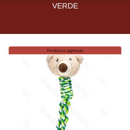
VERDE
Dietas veterinarias
Purina
Antiparasitarios
Producto agotado
Arenas
Descanso
Super Ofertas
Contacto