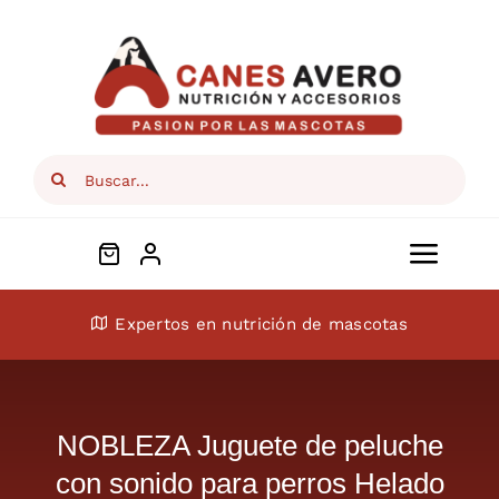
Skip
to
content
Search
for:
Toggl
Navig
Conócenos
Expertos en nutrición de mascotas
Perros
NOBLEZA Juguete de peluche
Gatos
con sonido para perros Helado