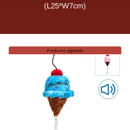
(L25*W7cm)
Dietas veterinarias
Purina
Antiparasitarios
Producto agotado
Arenas
Descanso
Super Ofertas
Contacto