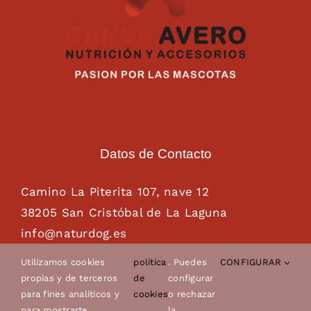
Datos de Contacto
Camino La Piterita 107, nave 12
38205 San Cristóbal de La Laguna
info@naturdog.es
administracion@naturdog.es
Utilizamos cookies
política
. Puedes
CONFIGURAR
Tel. 922 89 85 89 – 681 28 85 26
propias y de terceros
de
configurar
para fines analíticos y
cookies
o rechazar
para mostrarte
la