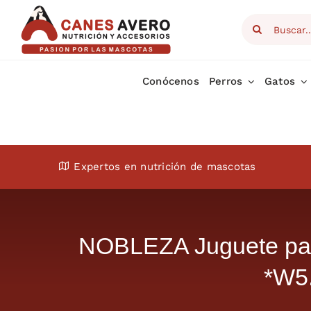
Skip
Search
to
for:
content
Conócenos
Perros
Gatos
Expertos en nutrición de mascotas
NOBLEZA Juguete para
*W5