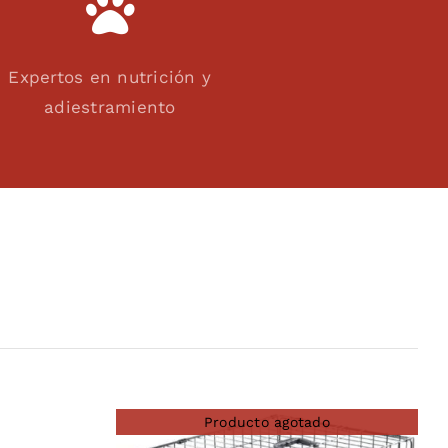
Expertos en nutrición y
adiestramiento
Producto agotado