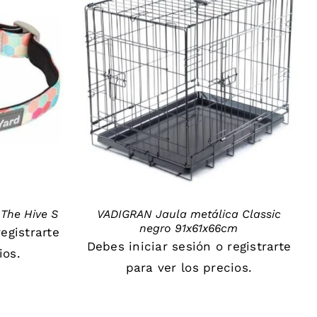
DETAILS
 The Hive S
VADIGRAN Jaula metálica Classic
negro 91x61x66cm
registrarte
Debes
iniciar sesión
o
registrarte
ios.
para ver los precios.