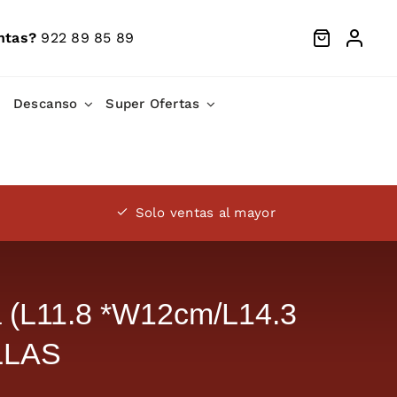
ntas?
922 89 85 89
Descanso
Super Ofertas
Solo ventas al mayor
a (L11.8 *W12cm/L14.3
LLAS