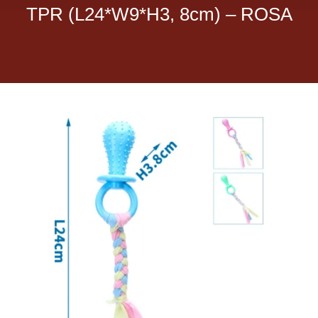
TPR (L24*W9*H3, 8cm) – ROSA
Dietas veterinarias
Purina
Antiparasitarios
Arenas
Descanso
Super Ofertas
Contacto