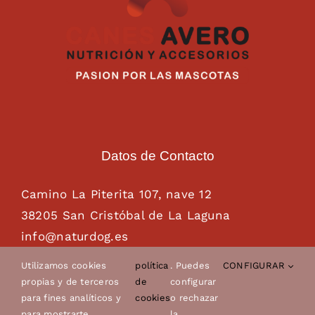
Datos de Contacto
Camino La Piterita 107, nave 12
38205 San Cristóbal de La Laguna
info@naturdog.es
administracion@naturdog.es
Utilizamos cookies
política
. Puedes
CONFIGURAR
Tel. 922 89 85 89 – 681 28 85 26
propias y de terceros
de
configurar
para fines analíticos y
cookies
o rechazar
para mostrarte
la