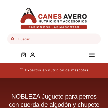
Skip
to
content
Search
for:
Toggl
Navig
Conócenos
Expertos en nutrición de mascotas
Perros
NOBLEZA Juguete para perros
Gatos
con cuerda de algodón y chupete