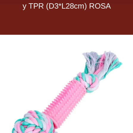
y TPR (D3*L28cm) ROSA
Dietas veterinarias
Purina
Antiparasitarios
Arenas
Descanso
Super Ofertas
Contacto