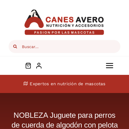
Skip
to
content
Search
for:
Toggl
Navig
Conócenos
Expertos en nutrición de mascotas
Perros
NOBLEZA Juguete para perros
Gatos
de cuerda de algodón con pelota