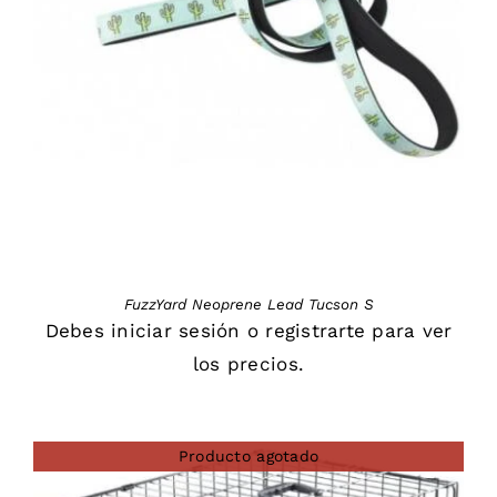
DETAILS
FuzzYard Neoprene Lead Tucson S
Debes
iniciar sesión
o
registrarte
para ver
los precios.
Producto agotado