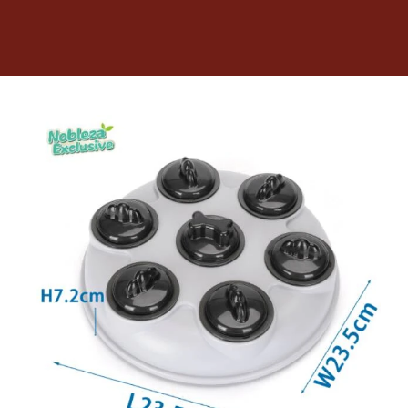
Dietas veterinarias
Purina
Antiparasitarios
Arenas
Descanso
Super Ofertas
Contacto