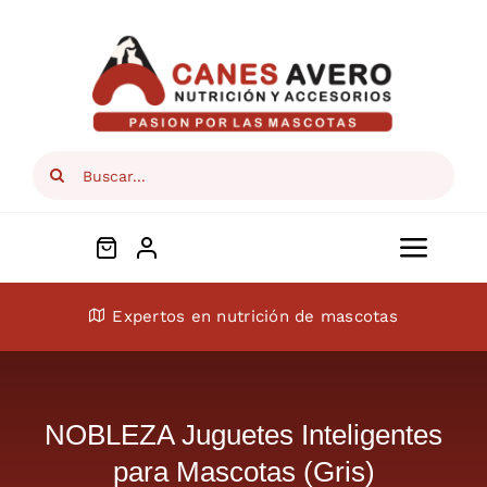
Skip
to
content
Search
for:
Toggl
Navig
Conócenos
Expertos en nutrición de mascotas
Perros
NOBLEZA Juguetes Inteligentes
Gatos
para Mascotas (Gris)