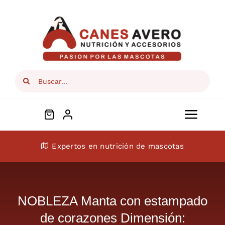
Skip
to
content
Search
for:
Toggl
Navig
Conócenos
Expertos en nutrición de mascotas
Perros
NOBLEZA Manta con estampado
Gatos
de corazones Dimensión: