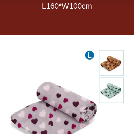
L160*W100cm
Dietas veterinarias
Purina
Antiparasitarios
Arenas
Descanso
Super Ofertas
Contacto