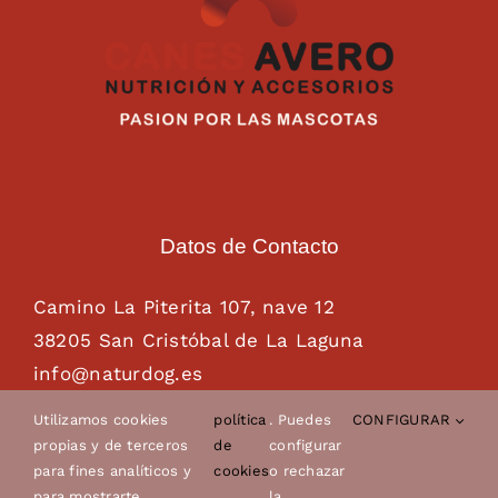
Datos de Contacto
Camino La Piterita 107, nave 12
38205 San Cristóbal de La Laguna
info@naturdog.es
administracion@naturdog.es
Utilizamos cookies
política
. Puedes
CONFIGURAR
Tel. 922 89 85 89 – 681 28 85 26
propias y de terceros
de
configurar
para fines analíticos y
cookies
o rechazar
para mostrarte
la