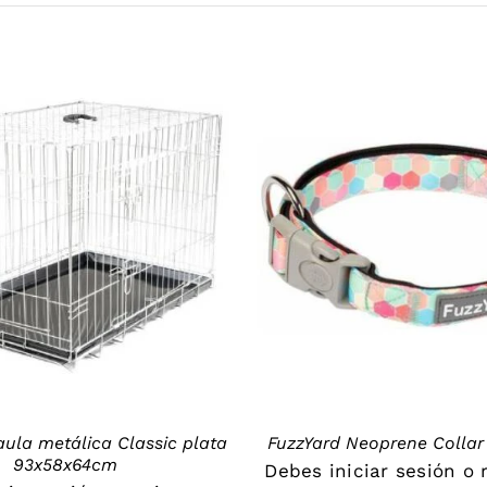
DETAILS
DETAILS
aula metálica Classic plata
FuzzYard Neoprene Collar
93x58x64cm
Debes
iniciar sesión
o