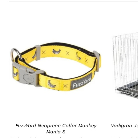
DETAILS
FuzzYard Neoprene Collar Monkey
Vadigran J
Mania S