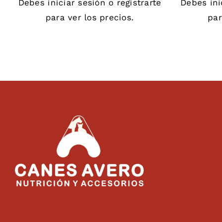
Debes
iniciar sesión
o
registrarte
Debes
in
para ver los precios.
par