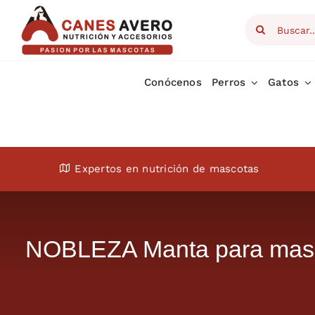
Skip
Search
to
for:
content
Conócenos
Perros
Gatos
Expertos en nutrición de mascotas
NOBLEZA Manta para masc