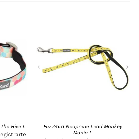
DETAILS
 The Hive L
FuzzYard Neoprene Lead Monkey
Mania L
registrarte