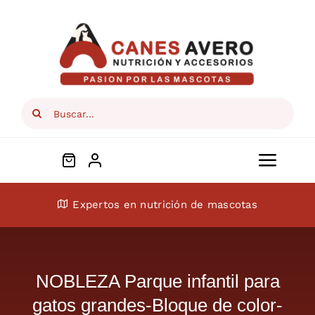
Skip
to
content
Search
for:
Toggl
Navig
Conócenos
Expertos en nutrición de mascotas
Perros
NOBLEZA Parque infantil para
Gatos
gatos grandes-Bloque de color-