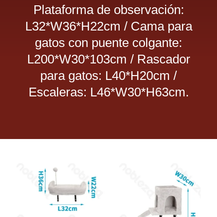
Plataforma de observación:
Dietas veterinarias
L32*W36*H22cm / Cama para
gatos con puente colgante:
Purina
L200*W30*103cm / Rascador
para gatos: L40*H20cm /
Antiparasitarios
Escaleras: L46*W30*H63cm.
Arenas
Descanso
Super Ofertas
Contacto