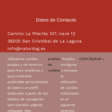
Datos de Contacto
Camino La Piterita 107, nave 12
38205 San Cristóbal de La Laguna
info@naturdog.es
administracion@naturdog.es
Utilizamos cookies
política
. Puedes
CONFIGURAR
Tel. 922 89 85 89 – 681 28 85 26
propias y de terceros
de
configurar
para fines analíticos y
cookies
o rechazar
para mostrarte
la
publicidad personalizada
utilización
en base a un perfil
de cookies
elaborado a partir de tus
indicándolo
hábitos de navegación
en el
(por ejemplo, páginas
siguiente
visitadas). Más
selector: